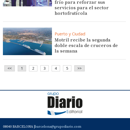
frío para reforzar sus
servicios para el sector
hortofrutícola
Puerto y Ciudad
Motril recibe la segunda
doble escala de cruceros de
la semana
<<
1
2
3
4
5
>>
08040 BARCELONA |
barcelona@grupodiario.com