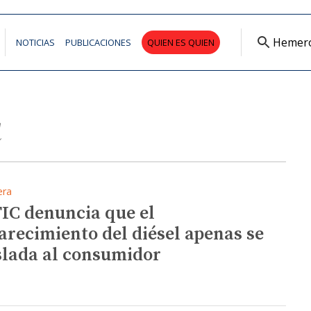
Hemer
NOTICIAS
PUBLICACIONES
QUIEN ES QUIEN
a
era
IC denuncia que el
arecimiento del diésel apenas se
slada al consumidor