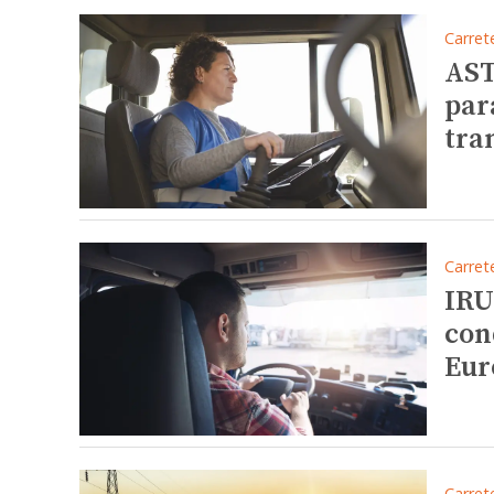
Carret
AST
par
tra
Carret
IRU
con
Eur
Carret