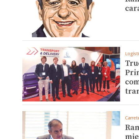
car
Logíst
Tru
Pri
com
tra
Carret
Ram
mie