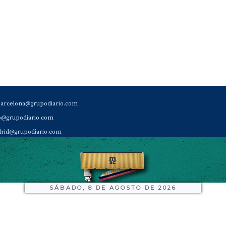
barcelona@grupodiario.com
ao@grupodiario.com
rid@grupodiario.com
ENCIA |
valencia@grupodiario.com
al Socio Suscriptor |
sas@grupodiario.com
de Diario del Puerto: 96 330 18 32
SÁBADO, 8 DE AGOSTO DE 2026