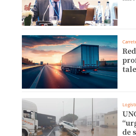
Carret
Red
pro
tal
Logíst
UNO
“ur
de 