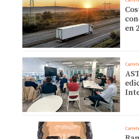
Cos
con
en 
Carret
AST
edi
Int
Carret
Ram