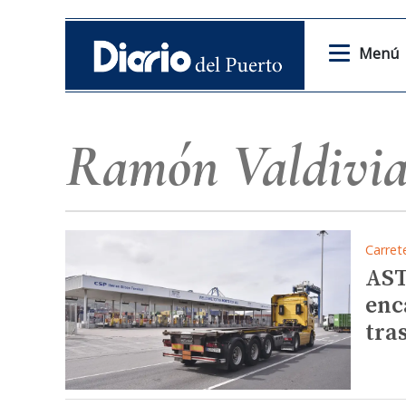
Menú
Ramón Valdivi
Carret
AST
enc
tra