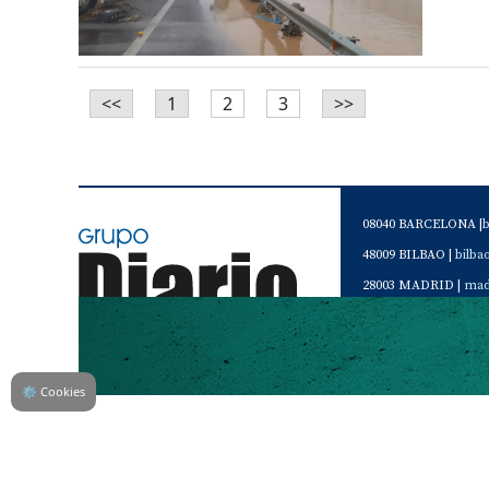
<<
1
2
3
>>
08040 BARCELONA |
48009 BILBAO |
bilb
28003 MADRID |
mad
46120 Alboraya. VAL
Servicio de Atención 
Teléfono de contacto 
⚙
Cookies