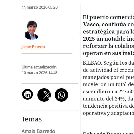
11 marzo 2026 05:20
El puerto comerci
Vasco, continúa c
estratégica para l
2025 un notable in
reforzar la colabo
Jaime Pinedo
operan en sus inst
BILBAO.
Según los da
Última actualización
de actividad el crec
10 marzo 2026 14:45
manejados por el puer
movieron un total de 
ascendieron a 227.60
aumento del 24%, dato
tendencia positiva d
operativa y adaptaci
Temas
Amaia Barredo