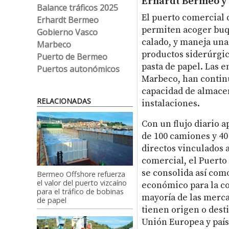
Erhardt Bermeo y
Balance tráficos 2025
El puerto comercial
Erhardt Bermeo
permiten acoger buqu
Gobierno Vasco
calado, y maneja una
Marbeco
productos siderúrgic
Puerto de Bermeo
pasta de papel. Las 
Puertos autonómicos
Marbeco, han continu
capacidad de almacen
RELACIONADAS
instalaciones.
Con un flujo diario 
de 100 camiones y 4
directos vinculados a
comercial, el Puert
se consolida así com
Bermeo Offshore refuerza
el valor del puerto vizcaíno
económico para la c
para el tráfico de bobinas
mayoría de las merc
de papel
tienen origen o desti
Unión Europea y país