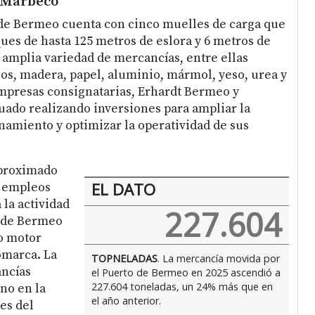
 Marbeco
 de Bermeo cuenta con cinco muelles de carga que
es de hasta 125 metros de eslora y 6 metros de
 amplia variedad de mercancías, entre ellas
os, madera, papel, aluminio, mármol, yeso, urea y
empresas consignatarias, Erhardt Bermeo y
ado realizando inversiones para ampliar la
amiento y optimizar la operatividad de sus
aproximado
EL DATO
0 empleos
 la actividad
227.604
o de Bermeo
o motor
omarca. La
TOPNELADAS
. La mercancía movida por
ancías
el Puerto de Bermeo en 2025 ascendió a
227.604 toneladas, un 24% más que en
no en la
el año anterior.
es del