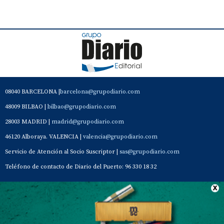
08040 BARCELONA |
barcelona@grupodiario.com
48009 BILBAO |
bilbao@grupodiario.com
28003 MADRID |
madrid@grupodiario.com
46120 Alboraya. VALENCIA |
valencia@grupodiario.com
Servicio de Atención al Socio Suscriptor |
sas@grupodiario.com
Teléfono de contacto de Diario del Puerto: 96 330 18 32
Contacto
Aviso Legal
Quiénes somos
Política de privacidad