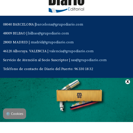
08040 BARCELONA |
barcelona@grupodiario.com
48009 BILBAO |
bilbao@grupodiario.com
28003 MADRID |
madrid@grupodiario.com
46120 Alboraya. VALENCIA |
valencia@grupodiario.com
Servicio de Atención al Socio Suscriptor |
sas@grupodiario.com
Teléfono de contacto de Diario del Puerto: 96 330 18 32
Contacto
Aviso Legal
Quiénes somos
Política de privacidad
⚙
Cookies