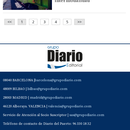
intermodalidad
<<
1
2
3
4
5
>>
08040 BARCELONA |
barcelona@grupodiario.com
48009 BILBAO |
bilbao@grupodiario.com
28003 MADRID |
madrid@grupodiario.com
46120 Alboraya. VALENCIA |
valencia@grupodiario.com
Servicio de Atención al Socio Suscriptor |
sas@grupodiario.com
Teléfono de contacto de Diario del Puerto: 96 330 18 32