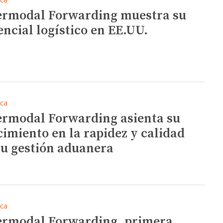
ermodal Forwarding muestra su
encial logístico en EE.UU.
ica
ermodal Forwarding asienta su
cimiento en la rapidez y calidad
su gestión aduanera
ica
ermodal Forwarding, primera