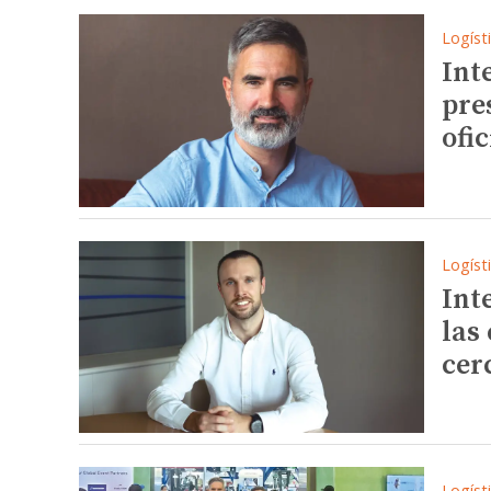
Logíst
Int
pre
ofi
Logíst
Int
las
cer
Logíst