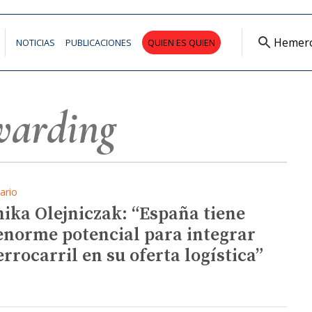
Hemer
NOTICIAS
PUBLICACIONES
QUIEN ES QUIEN
warding
ario
ika Olejniczak: “España tiene
enorme potencial para integrar
errocarril en su oferta logística”