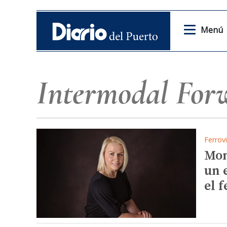
Menú
Intermodal For
Ferrovi
Mon
un 
el f