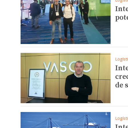
Int
pot
Logíst
Int
cre
de 
Logíst
Int