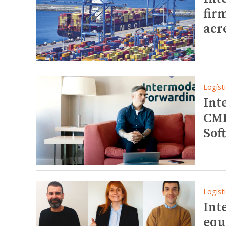
fir
acr
Logíst
Int
CMR
Sof
Logíst
Int
equ