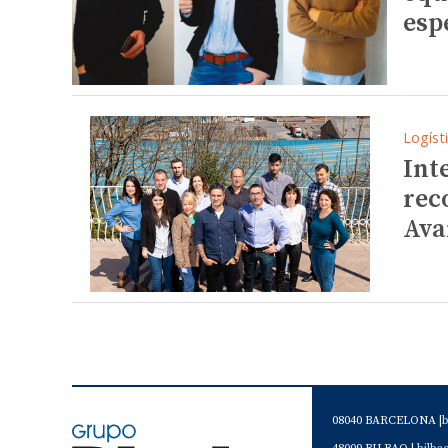
esp
Logíst
Int
rec
Ava
08040 BARCELONA |