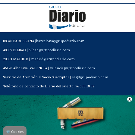
08040 BARCELONA |
barcelona@grupodiario.com
48009 BILBAO |
bilbao@grupodiario.com
28003 MADRID |
madrid@grupodiario.com
46120 Alboraya. VALENCIA |
valencia@grupodiario.com
Servicio de Atención al Socio Suscriptor |
sas@grupodiario.com
Teléfono de contacto de Diario del Puerto: 96 330 18 32
Contacto
Aviso Legal
Quiénes somos
Política de privacidad
⚙
Cookies