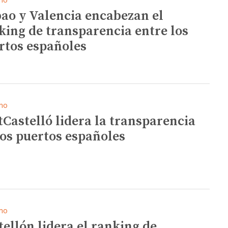
bao y Valencia encabezan el
king de transparencia entre los
rtos españoles
mo
tCastelló lidera la transparencia
los puertos españoles
mo
tellón lidera el ranking de