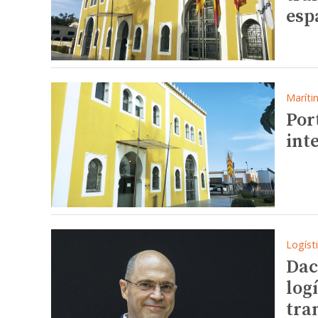
esp
Maríti
Por
int
Logíst
Dac
logí
tra