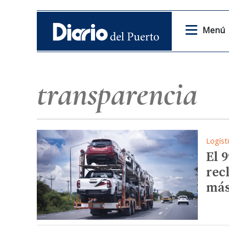
Menú
transparencia
Logíst
El 
rec
más