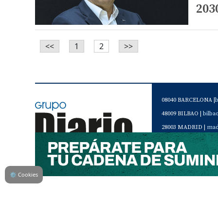
203
<<
1
2
>>
08040 BARCELONA |
48009 BILBAO |
bilb
28003 MADRID |
mad
46120 Alboraya. VAL
Servicio de Atención 
Teléfono de contacto 
⚙
Cookies