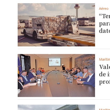
Aéreo
“Te
par
dat
Maríti
Val
de 
pro
Maríti