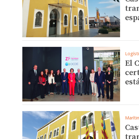
tra
esp
Logíst
El 
cer
est
Maríti
Cas
tra