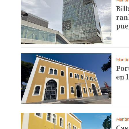
Bil
ran
pue
Maríti
Por
en 
Maríti
Cas