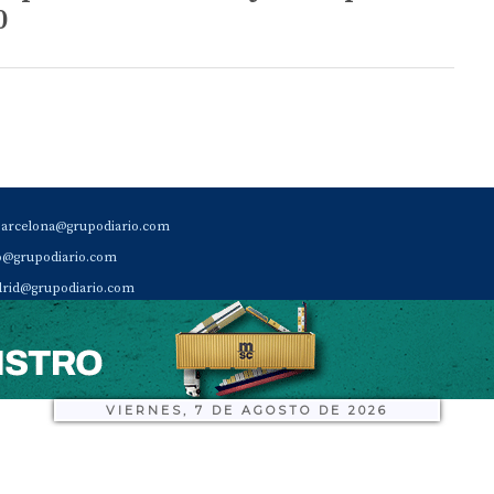
0
barcelona@grupodiario.com
ao@grupodiario.com
rid@grupodiario.com
ENCIA |
valencia@grupodiario.com
al Socio Suscriptor |
sas@grupodiario.com
de Diario del Puerto: 96 330 18 32
VIERNES, 7 DE AGOSTO DE 2026