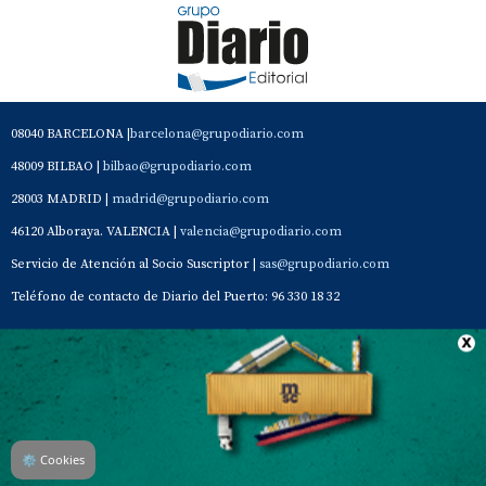
08040 BARCELONA |
barcelona@grupodiario.com
48009 BILBAO |
bilbao@grupodiario.com
28003 MADRID |
madrid@grupodiario.com
46120 Alboraya. VALENCIA |
valencia@grupodiario.com
Servicio de Atención al Socio Suscriptor |
sas@grupodiario.com
Teléfono de contacto de Diario del Puerto: 96 330 18 32
Contacto
Aviso Legal
Quiénes somos
Política de privacidad
⚙
Cookies