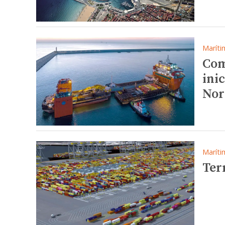
Maríti
Com
ini
Nor
Maríti
Ter