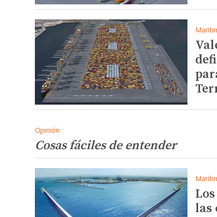
Maríti
Val
def
par
Ter
Opinión
Cosas fáciles de entender
Maríti
Los
las