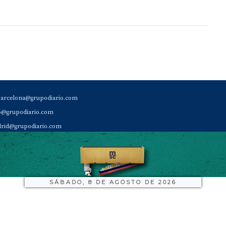
barcelona@grupodiario.com
ao@grupodiario.com
rid@grupodiario.com
ENCIA |
valencia@grupodiario.com
al Socio Suscriptor |
sas@grupodiario.com
de Diario del Puerto: 96 330 18 32
SÁBADO, 8 DE AGOSTO DE 2026