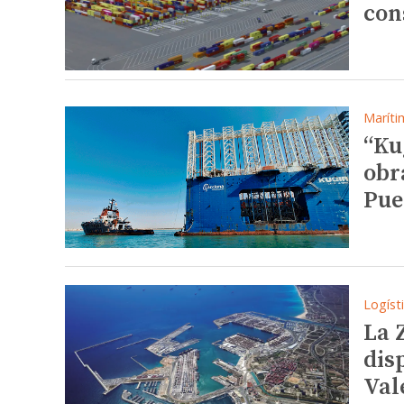
con
Maríti
“Ku
obr
Pue
Logíst
La 
dis
Val