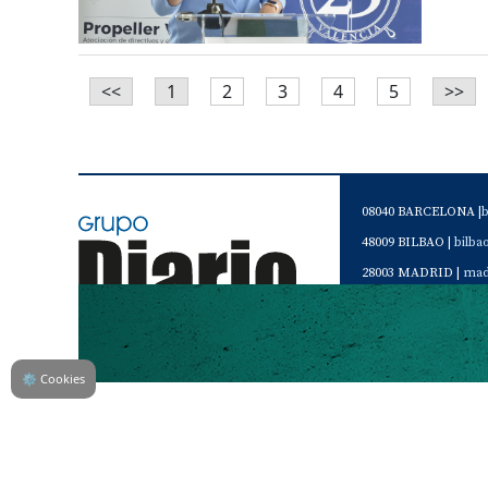
<<
1
2
3
4
5
>>
08040 BARCELONA |
48009 BILBAO |
bilb
28003 MADRID |
mad
46120 Alboraya. VAL
Servicio de Atención 
Teléfono de contacto 
⚙
Cookies