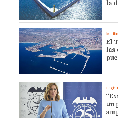
la 
Maríti
El 
las
pue
Logíst
“Ex
un 
amp