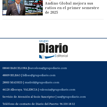
Andino Global mejora sus
ratios en el primer semestre
de 2025
08040 BARCELONA |
barcelona@grupodiario.com
48009 BILBAO |
bilbao@grupodiario.com
28003 MADRID |
madrid@grupodiario.com
46120 Alboraya. VALENCIA |
valencia@grupodiario.com
Servicio de Atención al Socio Suscriptor |
sas@grupodiario.com
Teléfono de contacto de Diario del Puerto: 96 330 18 32