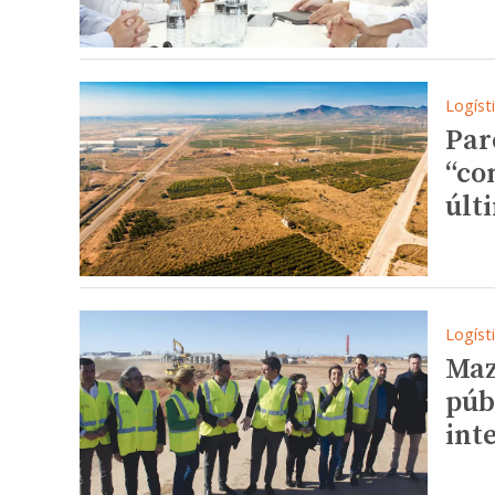
Logíst
Par
“co
últ
Logíst
Maz
púb
int