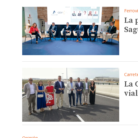
Ferrovi
La 
Sag
Carret
La 
via
Opinión