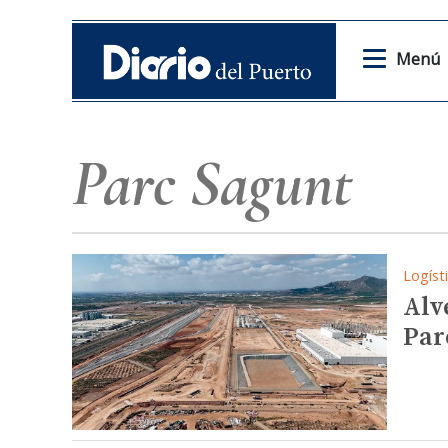
Menú
Parc Sagunt
Logíst
Alv
Par