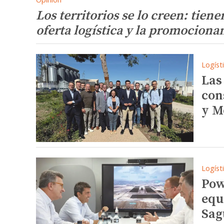
Los territorios se lo creen: tiene
oferta logística y la promociona
Logíst
Las
con
y M
Logíst
Pow
equ
Sag