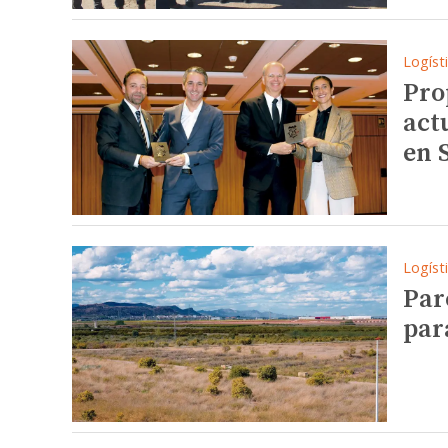
Logíst
Pro
act
en 
Logíst
Par
par