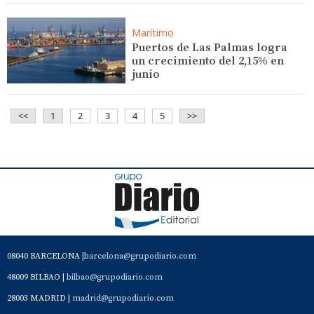
Marítimo
Puertos de Las Palmas logra
un crecimiento del 2,15% en
junio
<<
1
2
3
4
5
>>
08040 BARCELONA |
barcelona@grupodiario.com
48009 BILBAO |
bilbao@grupodiario.com
28003 MADRID |
madrid@grupodiario.com