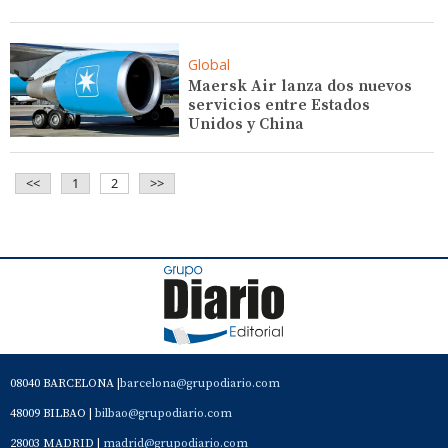
Global
Maersk Air lanza dos nuevos
servicios entre Estados
Unidos y China
<<
1
2
>>
08040 BARCELONA |
barcelona@grupodiario.com
48009 BILBAO |
bilbao@grupodiario.com
28003 MADRID |
madrid@grupodiario.com