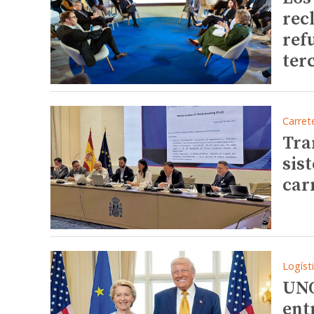
rec
ref
ter
Carret
Tra
sis
car
Logíst
UNO
ent