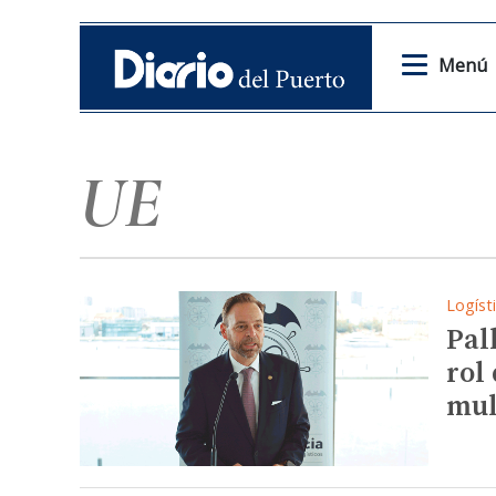
Menú
UE
Logíst
Pal
rol
mul