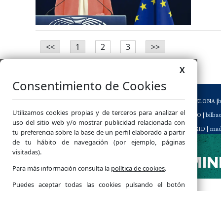
<<
1
2
3
>>
X
Consentimiento de Cookies
08040 BARCELONA |
Utilizamos cookies propias y de terceros para analizar el
48009 BILBAO |
bilb
uso del sitio web y/o mostrar publicidad relacionada con
28003 MADRID |
mad
tu preferencia sobre la base de un perfil elaborado a partir
de tu hábito de navegación (por ejemplo, páginas
46120 Alboraya. VAL
visitadas).
Servicio de Atención 
Para más información consulta la
política de cookies
.
Teléfono de contacto 
⚙
Cookies
Puedes aceptar todas las cookies pulsando el botón
"Aceptar", rechazar su uso pulsando el botón "Rechazar" y
configurarlas pulsando el botón "Configurar".