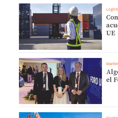
Logíst
Con
acu
UE
Maríti
Alg
el 
Maríti