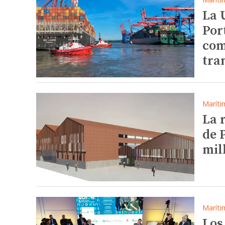
La 
Por
com
tra
Maríti
La 
de 
mil
Maríti
Los