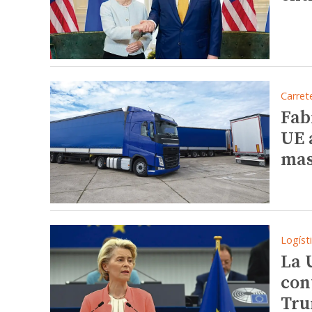
Carret
Fab
UE a
mas
Logíst
La 
con
Tr