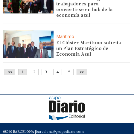
trabajadores para
convertirse en hub de la
economía azul
Marítimo
El Clúster Marítimo solicita
un Plan Estratégico de
Economía Azul
<<
1
2
3
4
5
>>
08040 BARCELONA |
barcelona@grupodiario.com