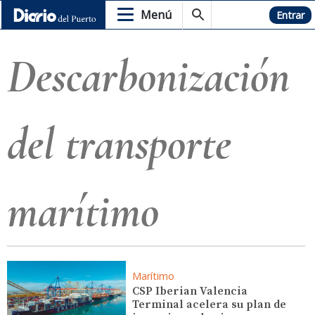
Menú
Hemeroteca
Entrar
Descarbonización
del transporte
marítimo
Marítimo
CSP Iberian Valencia
Terminal acelera su plan de