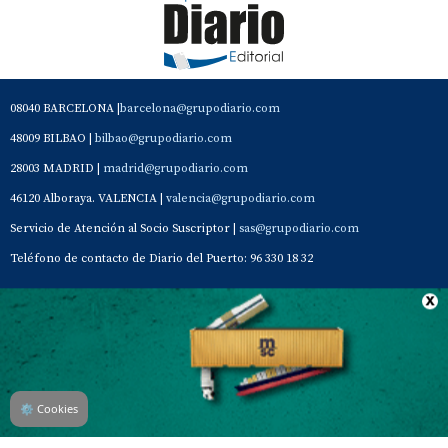
08040 BARCELONA |
barcelona@grupodiario.com
48009 BILBAO |
bilbao@grupodiario.com
28003 MADRID |
madrid@grupodiario.com
46120 Alboraya. VALENCIA |
valencia@grupodiario.com
Servicio de Atención al Socio Suscriptor |
sas@grupodiario.com
Teléfono de contacto de Diario del Puerto: 96 330 18 32
Contacto
Aviso Legal
Quiénes somos
Política de privacidad
⚙
Cookies